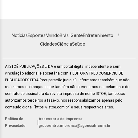
Notícias
Esportes
Mundo
Brasil
Gente
Entretenimento
Cidades
Ciência
Saúde
A ISTOÉ PUBLICAÇÕES LTDA é um portal digital independente e sem
vinculação editorial e societária com a EDITORA TRES COMÉRCIO DE
PUBLICACÕES LTDA (recuperação judicial). Informamos também que não
realizamos cobranças e que também não oferecemos cancelamento do
contrato de assinatura da revista impressa de nome ISTOÉ, tampouco
autorizamos terceiros a fazê-lo, nos responsabilizamos apenas pelo
conteúdo digital “https://istoe.com.br” e seus respectivos sites.
Política de
Assessoria de imprensa:
|
Privacidade
grupoentre.imprensa@agenciafr.com.br