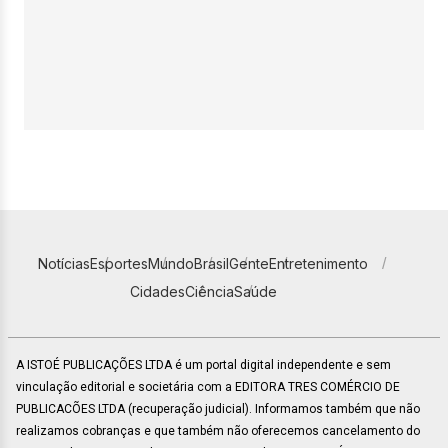
Notícias
Esportes
Mundo
Brasil
Gente
Entretenimento
Cidades
Ciência
Saúde
A ISTOÉ PUBLICAÇÕES LTDA é um portal digital independente e sem
vinculação editorial e societária com a EDITORA TRES COMÉRCIO DE
PUBLICACÕES LTDA (recuperação judicial). Informamos também que não
realizamos cobranças e que também não oferecemos cancelamento do