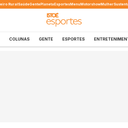
eiro Rural
Saúde
Gente
Planeta
Esportes
Menu
Motorshow
Mulher
Sustent
COLUNAS
GENTE
ESPORTES
ENTRETENIMEN