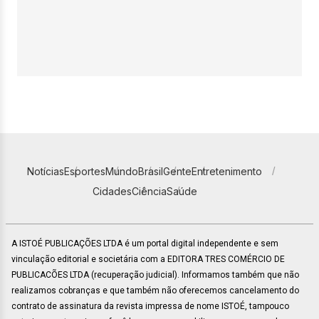
Notícias
Esportes
Mundo
Brasil
Gente
Entretenimento
Cidades
Ciência
Saúde
A ISTOÉ PUBLICAÇÕES LTDA é um portal digital independente e sem
vinculação editorial e societária com a EDITORA TRES COMÉRCIO DE
PUBLICACÕES LTDA (recuperação judicial). Informamos também que não
realizamos cobranças e que também não oferecemos cancelamento do
contrato de assinatura da revista impressa de nome ISTOÉ, tampouco