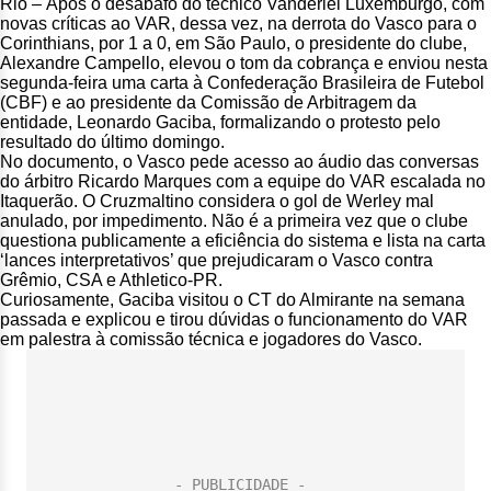
Rio – Após o desabafo do técnico Vanderlei Luxemburgo, com
novas críticas ao VAR, dessa vez, na derrota do Vasco para o
Corinthians, por 1 a 0, em São Paulo, o presidente do clube,
Alexandre Campello, elevou o tom da cobrança e enviou nesta
segunda-feira uma carta à Confederação Brasileira de Futebol
(CBF) e ao presidente da Comissão de Arbitragem da
entidade, Leonardo Gaciba, formalizando o protesto pelo
resultado do último domingo.
No documento, o Vasco pede acesso ao áudio das conversas
do árbitro Ricardo Marques com a equipe do VAR escalada no
Itaquerão. O Cruzmaltino considera o gol de Werley mal
anulado, por impedimento. Não é a primeira vez que o clube
questiona publicamente a eficiência do sistema e lista na carta
‘lances interpretativos’ que prejudicaram o Vasco contra
Grêmio, CSA e Athletico-PR.
Curiosamente, Gaciba visitou o CT do Almirante na semana
passada e explicou e tirou dúvidas o funcionamento do VAR
em palestra à comissão técnica e jogadores do Vasco.