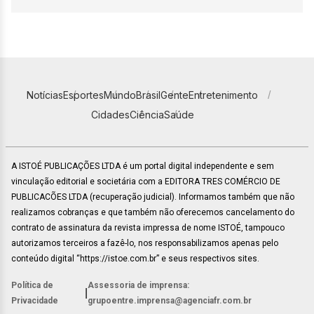
Notícias
Esportes
Mundo
Brasil
Gente
Entretenimento
Cidades
Ciência
Saúde
A ISTOÉ PUBLICAÇÕES LTDA é um portal digital independente e sem
vinculação editorial e societária com a EDITORA TRES COMÉRCIO DE
PUBLICACÕES LTDA (recuperação judicial). Informamos também que não
realizamos cobranças e que também não oferecemos cancelamento do
contrato de assinatura da revista impressa de nome ISTOÉ, tampouco
autorizamos terceiros a fazê-lo, nos responsabilizamos apenas pelo
conteúdo digital “https://istoe.com.br” e seus respectivos sites.
Política de
Assessoria de imprensa:
|
Privacidade
grupoentre.imprensa@agenciafr.com.br