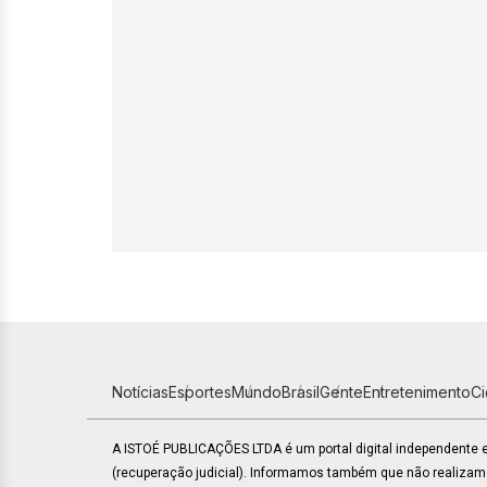
Notícias
Esportes
Mundo
Brasil
Gente
Entretenimento
C
A ISTOÉ PUBLICAÇÕES LTDA é um portal digital independente
(recuperação judicial). Informamos também que não realiza