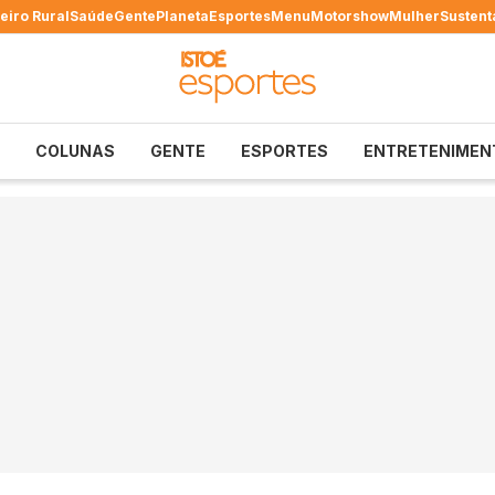
eiro Rural
Saúde
Gente
Planeta
Esportes
Menu
Motorshow
Mulher
Sustent
COLUNAS
GENTE
ESPORTES
ENTRETENIMEN