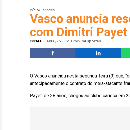
Início
>
Esportes
Vasco anuncia res
com Dimitri Payet
Por
AFP
09/06/25 - 15h03min
Em
Esportes
O Vasco anunciou nesta segunda-feira (9) que, “d
antecipadamente o contrato do meia-atacante fran
Payet, de 38 anos, chegou ao clube carioca em 202