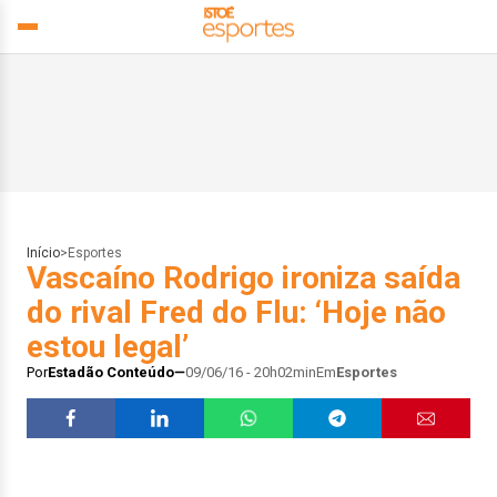
Início
>
Esportes
Vascaíno Rodrigo ironiza saída
do rival Fred do Flu: ‘Hoje não
estou legal’
Por
Estadão Conteúdo
09/06/16 - 20h02min
Em
Esportes