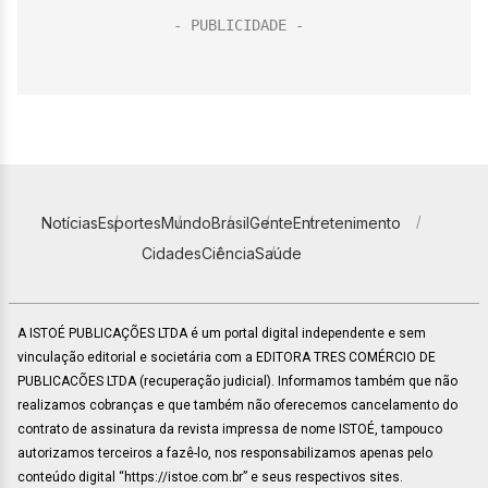
Notícias
Esportes
Mundo
Brasil
Gente
Entretenimento
Cidades
Ciência
Saúde
A ISTOÉ PUBLICAÇÕES LTDA é um portal digital independente e sem
vinculação editorial e societária com a EDITORA TRES COMÉRCIO DE
PUBLICACÕES LTDA (recuperação judicial). Informamos também que não
realizamos cobranças e que também não oferecemos cancelamento do
contrato de assinatura da revista impressa de nome ISTOÉ, tampouco
autorizamos terceiros a fazê-lo, nos responsabilizamos apenas pelo
conteúdo digital “https://istoe.com.br” e seus respectivos sites.