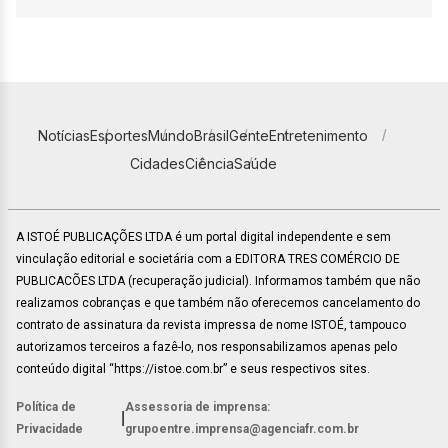
Notícias
Esportes
Mundo
Brasil
Gente
Entretenimento
Cidades
Ciência
Saúde
A ISTOÉ PUBLICAÇÕES LTDA é um portal digital independente e sem
vinculação editorial e societária com a EDITORA TRES COMÉRCIO DE
PUBLICACÕES LTDA (recuperação judicial). Informamos também que não
realizamos cobranças e que também não oferecemos cancelamento do
contrato de assinatura da revista impressa de nome ISTOÉ, tampouco
autorizamos terceiros a fazê-lo, nos responsabilizamos apenas pelo
conteúdo digital “https://istoe.com.br” e seus respectivos sites.
Política de
Assessoria de imprensa:
|
Privacidade
grupoentre.imprensa@agenciafr.com.br