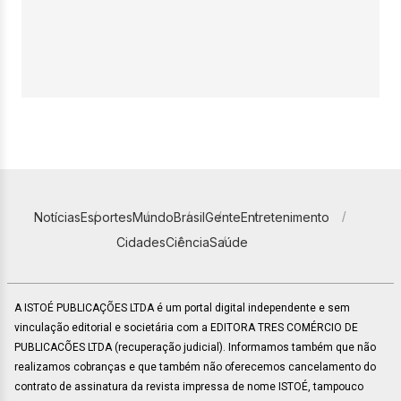
Notícias
Esportes
Mundo
Brasil
Gente
Entretenimento
Cidades
Ciência
Saúde
A ISTOÉ PUBLICAÇÕES LTDA é um portal digital independente e sem
vinculação editorial e societária com a EDITORA TRES COMÉRCIO DE
PUBLICACÕES LTDA (recuperação judicial). Informamos também que não
realizamos cobranças e que também não oferecemos cancelamento do
contrato de assinatura da revista impressa de nome ISTOÉ, tampouco