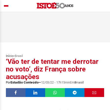
Início
>
Brasil
‘Vão ter de tentar me derrotar
no voto’, diz França sobre
acusações
Por
Estadão Conteúdo
12/03/22 - 17h15min
Em
Brasil