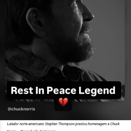
Lutador norte-americano Stephen Thompson prestou homenagem a Chuck