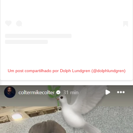
Um post compartilhado por Dolph Lundgren (@dolphlundgren)