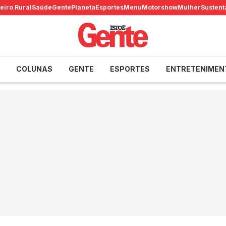
eiro Rural
Saúde
Gente
Planeta
Esportes
Menu
Motorshow
Mulher
Sustent
COLUNAS
GENTE
ESPORTES
ENTRETENIMEN