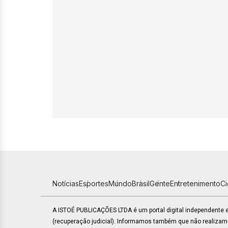
Notícias
Esportes
Mundo
Brasil
Gente
Entretenimento
C
A ISTOÉ PUBLICAÇÕES LTDA é um portal digital independente
(recuperação judicial). Informamos também que não realiza