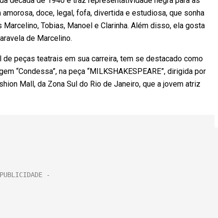
a década de 1940 e traz representatividade negra para as
 amorosa, doce, legal, fofa, divertida e estudiosa, que sonha
Marcelino, Tobias, Manoel e Clarinha. Além disso, ela gosta
caravela de Marcelino.
vel de peças teatrais em sua carreira, tem se destacado como
sonagem “Condessa”, na peça “MILKSHAKESPEARE”, dirigida por
hion Mall, da Zona Sul do Rio de Janeiro, que a jovem atriz