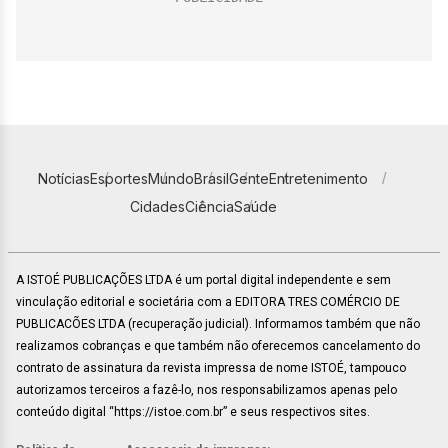
Notícias
Esportes
Mundo
Brasil
Gente
Entretenimento
Cidades
Ciência
Saúde
A ISTOÉ PUBLICAÇÕES LTDA é um portal digital independente e sem
vinculação editorial e societária com a EDITORA TRES COMÉRCIO DE
PUBLICACÕES LTDA (recuperação judicial). Informamos também que não
realizamos cobranças e que também não oferecemos cancelamento do
contrato de assinatura da revista impressa de nome ISTOÉ, tampouco
autorizamos terceiros a fazê-lo, nos responsabilizamos apenas pelo
conteúdo digital “https://istoe.com.br” e seus respectivos sites.