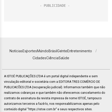
Notícias
Esportes
Mundo
Brasil
Gente
Entretenimento
Cidades
Ciência
Saúde
A ISTOÉ PUBLICAÇÕES LTDA é um portal digital independente e sem
vinculação editorial e societária com a EDITORA TRES COMÉRCIO DE
PUBLICACÕES LTDA (recuperação judicial). Informamos também que não
realizamos cobranças e que também não oferecemos cancelamento do
contrato de assinatura da revista impressa de nome ISTOÉ, tampouco
autorizamos terceiros a fazê-lo, nos responsabilizamos apenas pelo
conteúdo digital “https://istoe.com.br” e seus respectivos sites.