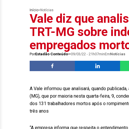
Início
>
Notícias
Vale diz que anali
TRT-MG sobre ind
empregados mort
Por
Estadão Conteúdo
09/03/22 - 21h07min
Em
Notícias
A Vale informou que analisará, quando publicada,
(MG), que por maioria nesta quarta-feira, 9, cond
dos 131 trabalhadores mortos após o rompimento
três anos
“A empresa informa que respeita o entendimento 