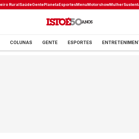
eiro Rural
Saúde
Gente
Planeta
Esportes
Menu
Motorshow
Mulher
Sustent
COLUNAS
GENTE
ESPORTES
ENTRETENIMEN