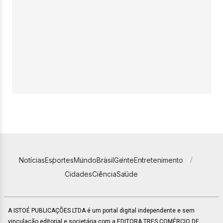
Notícias
Esportes
Mundo
Brasil
Gente
Entretenimento
Cidades
Ciência
Saúde
A ISTOÉ PUBLICAÇÕES LTDA é um portal digital independente e sem
vinculação editorial e societária com a EDITORA TRES COMÉRCIO DE