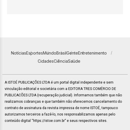
Notícias
Esportes
Mundo
Brasil
Gente
Entretenimento
Cidades
Ciência
Saúde
A ISTOÉ PUBLICAÇÕES LTDA é um portal digital independente e sem
vinculação editorial e societária com a EDITORA TRES COMÉRCIO DE
PUBLICACÕES LTDA (recuperação judicial). Informamos também que não
realizamos cobranças e que também não oferecemos cancelamento do
contrato de assinatura da revista impressa de nome ISTOÉ, tampouco
autorizamos terceiros a fazê-lo, nos responsabilizamos apenas pelo
conteúdo digital “https://istoe.com.br” e seus respectivos sites.