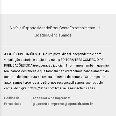
Notícias
Esportes
Mundo
Brasil
Gente
Entretenimento
Cidades
Ciência
Saúde
A ISTOÉ PUBLICAÇÕES LTDA é um portal digital independente e sem
vinculação editorial e societária com a EDITORA TRES COMÉRCIO DE
PUBLICACÕES LTDA (recuperação judicial). Informamos também que não
realizamos cobranças e que também não oferecemos cancelamento do
contrato de assinatura da revista impressa de nome ISTOÉ, tampouco
autorizamos terceiros a fazê-lo, nos responsabilizamos apenas pelo
conteúdo digital “https://istoe.com.br” e seus respectivos sites.
Política de
Assessoria de imprensa:
|
Privacidade
grupoentre.imprensa@agenciafr.com.br