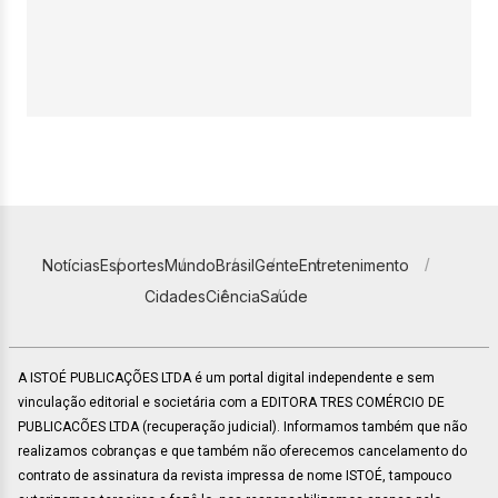
Notícias
Esportes
Mundo
Brasil
Gente
Entretenimento
Cidades
Ciência
Saúde
A ISTOÉ PUBLICAÇÕES LTDA é um portal digital independente e sem
vinculação editorial e societária com a EDITORA TRES COMÉRCIO DE
PUBLICACÕES LTDA (recuperação judicial). Informamos também que não
realizamos cobranças e que também não oferecemos cancelamento do
contrato de assinatura da revista impressa de nome ISTOÉ, tampouco