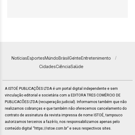
Notícias
Esportes
Mundo
Brasil
Gente
Entretenimento
Cidades
Ciência
Saúde
A ISTOÉ PUBLICAÇÕES LTDA é um portal digital independente e sem
vinculação editorial e societária com a EDITORA TRES COMÉRCIO DE
PUBLICACÕES LTDA (recuperação judicial). Informamos também que não
realizamos cobranças e que também não oferecemos cancelamento do
contrato de assinatura da revista impressa de nome ISTOÉ, tampouco
autorizamos terceiros a fazê-lo, nos responsabilizamos apenas pelo
conteúdo digital “https://istoe.com.br” e seus respectivos sites.