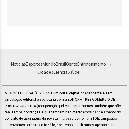
Notícias
Esportes
Mundo
Brasil
Gente
Entretenimento
Cidades
Ciência
Saúde
A ISTOÉ PUBLICAÇÕES LTDA é um portal digital independente e sem
vinculação editorial e societária com a EDITORA TRES COMÉRCIO DE
PUBLICACÕES LTDA (recuperação judicial). Informamos também que não
realizamos cobranças e que também não oferecemos cancelamento do
contrato de assinatura da revista impressa de nome ISTOÉ, tampouco
autorizamos terceiros a fazê-lo, nos responsabilizamos apenas pelo