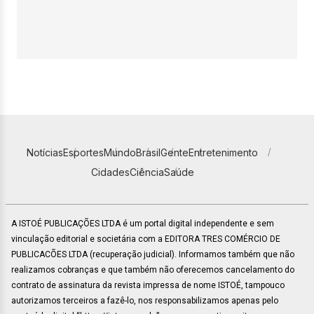
Notícias
Esportes
Mundo
Brasil
Gente
Entretenimento
Cidades
Ciência
Saúde
A ISTOÉ PUBLICAÇÕES LTDA é um portal digital independente e sem
vinculação editorial e societária com a EDITORA TRES COMÉRCIO DE
PUBLICACÕES LTDA (recuperação judicial). Informamos também que não
realizamos cobranças e que também não oferecemos cancelamento do
contrato de assinatura da revista impressa de nome ISTOÉ, tampouco
autorizamos terceiros a fazê-lo, nos responsabilizamos apenas pelo