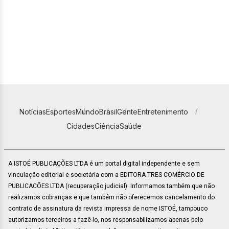
Notícias
Esportes
Mundo
Brasil
Gente
Entretenimento
Cidades
Ciência
Saúde
A ISTOÉ PUBLICAÇÕES LTDA é um portal digital independente e sem
vinculação editorial e societária com a EDITORA TRES COMÉRCIO DE
PUBLICACÕES LTDA (recuperação judicial). Informamos também que não
realizamos cobranças e que também não oferecemos cancelamento do
contrato de assinatura da revista impressa de nome ISTOÉ, tampouco
autorizamos terceiros a fazê-lo, nos responsabilizamos apenas pelo