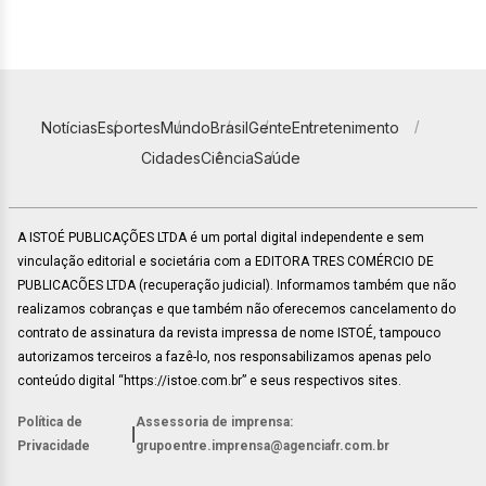
Notícias
Esportes
Mundo
Brasil
Gente
Entretenimento
Cidades
Ciência
Saúde
A ISTOÉ PUBLICAÇÕES LTDA é um portal digital independente e sem
vinculação editorial e societária com a EDITORA TRES COMÉRCIO DE
PUBLICACÕES LTDA (recuperação judicial). Informamos também que não
realizamos cobranças e que também não oferecemos cancelamento do
contrato de assinatura da revista impressa de nome ISTOÉ, tampouco
autorizamos terceiros a fazê-lo, nos responsabilizamos apenas pelo
conteúdo digital “https://istoe.com.br” e seus respectivos sites.
Política de
Assessoria de imprensa:
|
Privacidade
grupoentre.imprensa@agenciafr.com.br