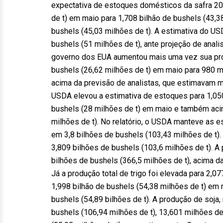
expectativa de estoques domésticos da safra 201
de t) em maio para 1,708 bilhão de bushels (43,3
bushels (45,03 milhões de t). A estimativa do U
bushels (51 milhões de t), ante projeção de anali
governo dos EUA aumentou mais uma vez sua proj
bushels (26,62 milhões de t) em maio para 980 mi
acima da previsão de analistas, que estimavam 
USDA elevou a estimativa de estoques para 1,050 
bushels (28 milhões de t) em maio e também acim
milhões de t). No relatório, o USDA manteve as 
em 3,8 bilhões de bushels (103,43 milhões de t).
3,809 bilhões de bushels (103,6 milhões de t). 
bilhões de bushels (366,5 milhões de t), acima da
Já a produção total de trigo foi elevada para 2,07
1,998 bilhão de bushels (54,38 milhões de t) em
bushels (54,89 bilhões de t). A produção de soja
bushels (106,94 milhões de t), 13,601 milhões d