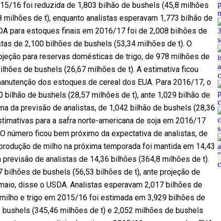
5/16 foi reduzida de 1,803 bilhão de bushels (45,8 milhões
8 milhões de t), enquanto analistas esperavam 1,773 bilhão de
SDA para estoques finais em 2016/17 foi de 2,008 bilhões de
stas de 2,100 bilhões de bushels (53,34 milhões de t). O
eção para reservas domésticas de trigo, de 978 milhões de
lhões de bushels (26,67 milhões de t). A estimativa ficou
manutenção dos estoques de cereal dos EUA. Para 2016/17, o
bilhão de bushels (28,57 milhões de t), ante 1,029 bilhão de
a da previsão de analistas, de 1,042 bilhão de bushels (28,36
estimativas para a safra norte-americana de soja em 2016/17
 O número ficou bem próximo da expectativa de analistas, de
A produção de milho na próxima temporada foi mantida em 14,43
 previsão de analistas de 14,36 bilhões (364,8 milhões de t).
7 bilhões de bushels (56,53 bilhões de t), ante projeção de
 maio, disse o USDA. Analistas esperavam 2,017 bilhões de
, milho e trigo em 2015/16 foi estimada em 3,929 bilhões de
e bushels (345,46 milhões de t) e 2,052 milhões de bushels