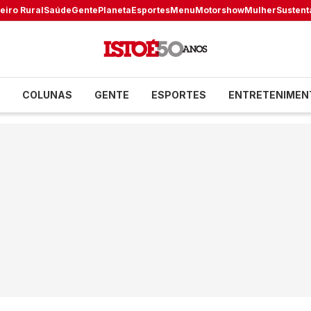
eiro Rural
Saúde
Gente
Planeta
Esportes
Menu
Motorshow
Mulher
Sustent
COLUNAS
GENTE
ESPORTES
ENTRETENIMEN