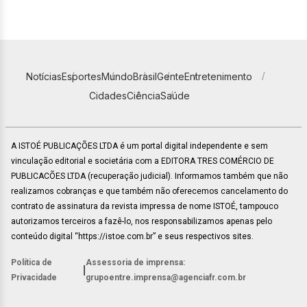
Notícias
Esportes
Mundo
Brasil
Gente
Entretenimento
Cidades
Ciência
Saúde
A ISTOÉ PUBLICAÇÕES LTDA é um portal digital independente e sem
vinculação editorial e societária com a EDITORA TRES COMÉRCIO DE
PUBLICACÕES LTDA (recuperação judicial). Informamos também que não
realizamos cobranças e que também não oferecemos cancelamento do
contrato de assinatura da revista impressa de nome ISTOÉ, tampouco
autorizamos terceiros a fazê-lo, nos responsabilizamos apenas pelo
conteúdo digital “https://istoe.com.br” e seus respectivos sites.
Política de
Assessoria de imprensa:
|
Privacidade
grupoentre.imprensa@agenciafr.com.br