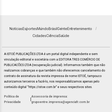
Notícias
Esportes
Mundo
Brasil
Gente
Entretenimento
Cidades
Ciência
Saúde
A ISTOÉ PUBLICAÇÕES LTDA é um portal digital independente e sem
vinculação editorial e societária com a EDITORA TRES COMÉRCIO DE
PUBLICACÕES LTDA (recuperação judicial). Informamos também que não
realizamos cobranças e que também não oferecemos cancelamento do
contrato de assinatura da revista impressa de nome ISTOÉ, tampouco
autorizamos terceiros a fazê-lo, nos responsabilizamos apenas pelo
conteúdo digital “https://istoe.com.br” e seus respectivos sites.
Política de
Assessoria de imprensa:
|
Privacidade
grupoentre.imprensa@agenciafr.com.br