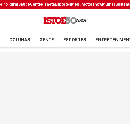
eiro Rural
Saúde
Gente
Planeta
Esportes
Menu
Motorshow
Mulher
Sustent
COLUNAS
GENTE
ESPORTES
ENTRETENIMEN