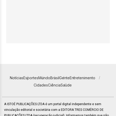
Notícias
Esportes
Mundo
Brasil
Gente
Entretenimento
Cidades
Ciência
Saúde
A ISTOÉ PUBLICAÇÕES LTDA é um portal digital independente e sem
vinculação editorial e societária com a EDITORA TRES COMÉRCIO DE
PUBLICACÕES LTDA (recuperação judicial). Informamos também que não