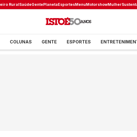
eiro Rural
Saúde
Gente
Planeta
Esportes
Menu
Motorshow
Mulher
Sustent
COLUNAS
GENTE
ESPORTES
ENTRETENIMEN