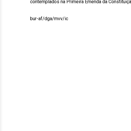
contemplados na Primeira Emenda da Constituiçã
bur-af/dga/mvv/ic