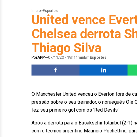
Início
>
Esportes
United vence Ever
Chelsea derrota Sh
Thiago Silva
Por
AFP
07/11/20 - 19h11min
Em
Esportes
O Manchester United venceu o Everton fora de cas
pressão sobre o seu treinador, o norueguês Ole G
fez seu primeiro gol com os ‘Red Devils’.
Após a derrota para o Basaksehir Istanbul (2-1
com o técnico argentino Mauricio Pochettino, par