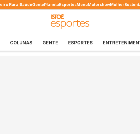
eiro Rural
Saúde
Gente
Planeta
Esportes
Menu
Motorshow
Mulher
Sustent
COLUNAS
GENTE
ESPORTES
ENTRETENIMEN