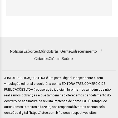
Notícias
Esportes
Mundo
Brasil
Gente
Entretenimento
Cidades
Ciência
Saúde
A ISTOÉ PUBLICAÇÕES LTDA é um portal digital independente e sem
vinculação editorial e societária com a EDITORA TRES COMÉRCIO DE
PUBLICACÕES LTDA (recuperação judicial). Informamos também que não
realizamos cobranças e que também não oferecemos cancelamento do
contrato de assinatura da revista impressa de nome ISTOÉ, tampouco
autorizamos terceiros a fazê-lo, nos responsabilizamos apenas pelo
conteúdo digital “https://istoe.com.br” e seus respectivos sites.