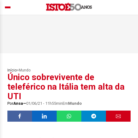
Início
>
Mundo
Único sobrevivente de
teleférico na Itália tem alta da
UTI
Por
Ansa
01/06/21 - 11h55min
Em
Mundo