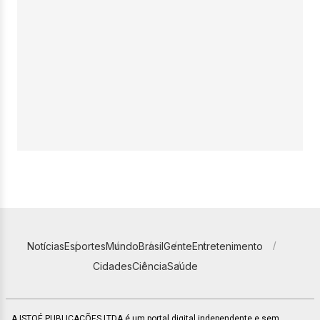
Notícias
Esportes
Mundo
Brasil
Gente
Entretenimento
Cidades
Ciência
Saúde
A ISTOÉ PUBLICAÇÕES LTDA é um portal digital independente e sem