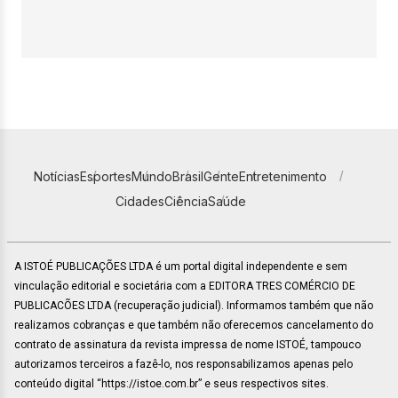
Notícias
Esportes
Mundo
Brasil
Gente
Entretenimento
Cidades
Ciência
Saúde
A ISTOÉ PUBLICAÇÕES LTDA é um portal digital independente e sem
vinculação editorial e societária com a EDITORA TRES COMÉRCIO DE
PUBLICACÕES LTDA (recuperação judicial). Informamos também que não
realizamos cobranças e que também não oferecemos cancelamento do
contrato de assinatura da revista impressa de nome ISTOÉ, tampouco
autorizamos terceiros a fazê-lo, nos responsabilizamos apenas pelo
conteúdo digital “https://istoe.com.br” e seus respectivos sites.