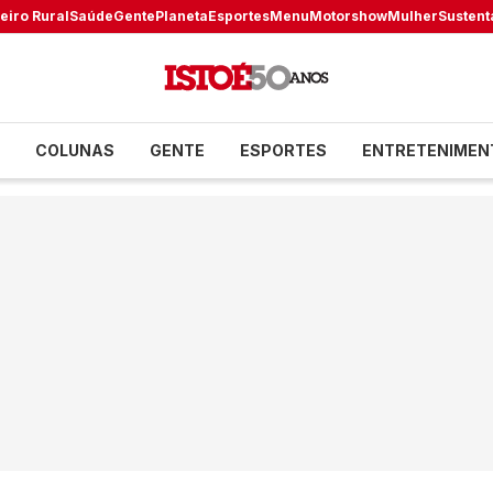
eiro Rural
Saúde
Gente
Planeta
Esportes
Menu
Motorshow
Mulher
Sustent
COLUNAS
GENTE
ESPORTES
ENTRETENIMEN