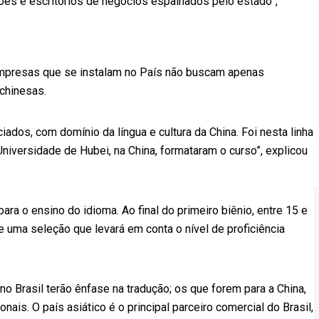
es e escritórios de negócios espalhados pelo estado”,
s empresas que se instalam no País não buscam apenas
 chinesas.
iados, com domínio da língua e cultura da China. Foi nesta linha
iversidade de Hubei, na China, formataram o curso”, explicou
ra o ensino do idioma. Ao final do primeiro biênio, entre 15 e
 uma seleção que levará em conta o nível de proficiência
 Brasil terão ênfase na tradução; os que forem para a China,
ais. O país asiático é o principal parceiro comercial do Brasil,