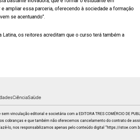
ta bastante inovadora, que é formar o estudante em
r e ampliar essa parceria, oferecendo à sociedade a formação
 vem se acentuando”.
a Latina, os reitores acreditam que o curso terá também a
idades
Ciência
Saúde
 e sem vinculação editorial e societária com a EDITORA TRES COMÉRCIO DE PU
mos cobranças e que também não oferecemos cancelamento do contrato de assin
zê-lo, nos responsabilizamos apenas pelo conteúdo digital “https://istoe.com.b