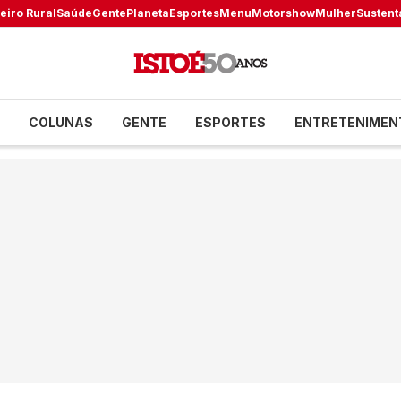
eiro Rural
Saúde
Gente
Planeta
Esportes
Menu
Motorshow
Mulher
Sustent
COLUNAS
GENTE
ESPORTES
ENTRETENIMEN