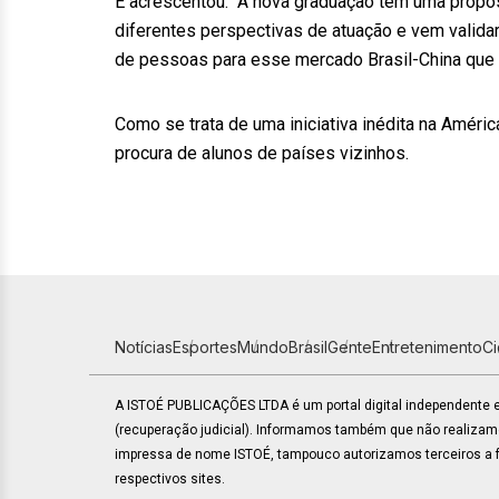
E acrescentou: “A nova graduação tem uma propos
diferentes perspectivas de atuação e vem valida
de pessoas para esse mercado Brasil-China que
Como se trata de uma iniciativa inédita na Améric
procura de alunos de países vizinhos.
Notícias
Esportes
Mundo
Brasil
Gente
Entretenimento
C
A ISTOÉ PUBLICAÇÕES LTDA é um portal digital independente
(recuperação judicial). Informamos também que não realiza
impressa de nome ISTOÉ, tampouco autorizamos terceiros a fa
respectivos sites.