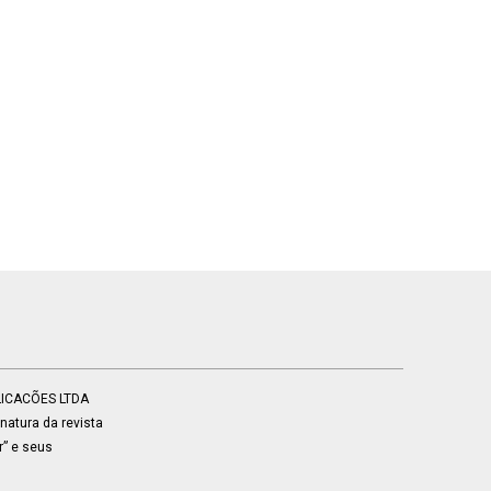
BLICACÕES LTDA
atura da revista
r” e seus