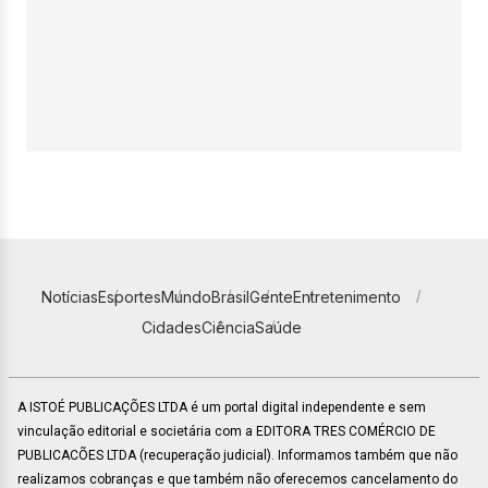
Notícias
Esportes
Mundo
Brasil
Gente
Entretenimento
Cidades
Ciência
Saúde
A ISTOÉ PUBLICAÇÕES LTDA é um portal digital independente e sem
vinculação editorial e societária com a EDITORA TRES COMÉRCIO DE
PUBLICACÕES LTDA (recuperação judicial). Informamos também que não
realizamos cobranças e que também não oferecemos cancelamento do