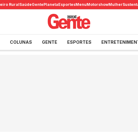
eiro Rural
Saúde
Gente
Planeta
Esportes
Menu
Motorshow
Mulher
Sustent
COLUNAS
GENTE
ESPORTES
ENTRETENIMEN