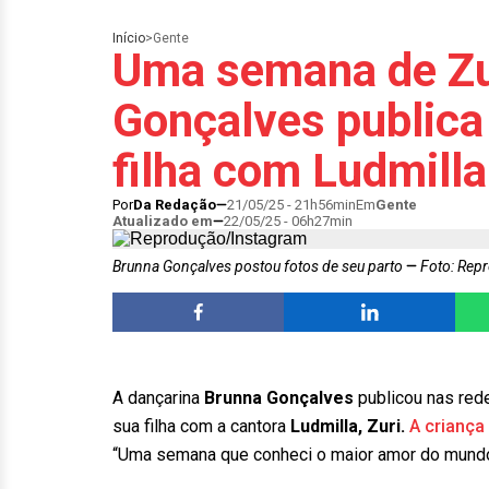
Início
>
Gente
Uma semana de Zu
Gonçalves publica 
filha com Ludmilla
Por
Da Redação
21/05/25 - 21h56min
Em
Gente
Atualizado em
22/05/25 - 06h27min
Brunna Gonçalves postou fotos de seu parto
Foto: Rep
A dançarina
Brunna Gonçalves
publicou nas rede
sua filha com a cantora
Ludmilla, Zuri.
A crianç
“Uma semana que conheci o maior amor do mundo