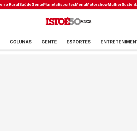
eiro Rural
Saúde
Gente
Planeta
Esportes
Menu
Motorshow
Mulher
Sustent
COLUNAS
GENTE
ESPORTES
ENTRETENIMEN