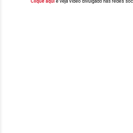
Clique aqui
e veja vídeo divulgado nas redes soci