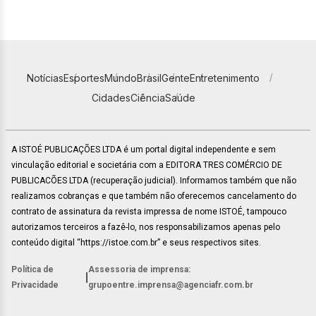
Notícias
Esportes
Mundo
Brasil
Gente
Entretenimento
Cidades
Ciência
Saúde
A ISTOÉ PUBLICAÇÕES LTDA é um portal digital independente e sem
vinculação editorial e societária com a EDITORA TRES COMÉRCIO DE
PUBLICACÕES LTDA (recuperação judicial). Informamos também que não
realizamos cobranças e que também não oferecemos cancelamento do
contrato de assinatura da revista impressa de nome ISTOÉ, tampouco
autorizamos terceiros a fazê-lo, nos responsabilizamos apenas pelo
conteúdo digital “https://istoe.com.br” e seus respectivos sites.
Política de
Assessoria de imprensa:
|
Privacidade
grupoentre.imprensa@agenciafr.com.br