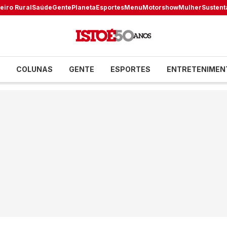
eiro Rural
Saúde
Gente
Planeta
Esportes
Menu
Motorshow
Mulher
Sustent
COLUNAS
GENTE
ESPORTES
ENTRETENIMEN