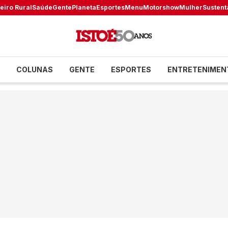
eiro Rural
Saúde
Gente
Planeta
Esportes
Menu
Motorshow
Mulher
Sustent
COLUNAS
GENTE
ESPORTES
ENTRETENIMEN