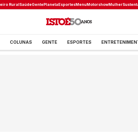
eiro Rural
Saúde
Gente
Planeta
Esportes
Menu
Motorshow
Mulher
Sustent
COLUNAS
GENTE
ESPORTES
ENTRETENIMEN