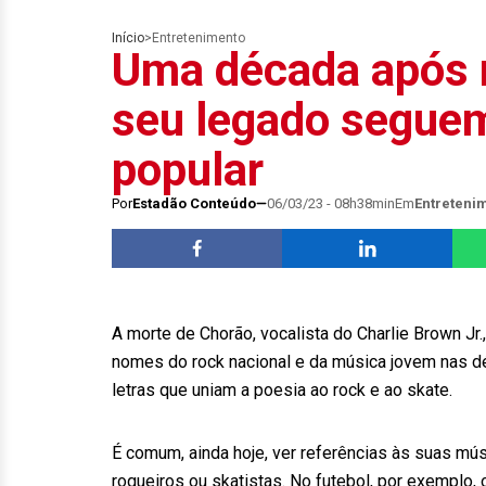
Início
>
Entretenimento
Uma década após 
seu legado seguem
popular
Por
Estadão Conteúdo
06/03/23 - 08h38min
Em
Entreteni
A morte de Chorão, vocalista do Charlie Brown Jr
nomes do rock nacional e da música jovem nas d
letras que uniam a poesia ao rock e ao skate.
É comum, ainda hoje, ver referências às suas mú
roqueiros ou skatistas. No futebol, por exemplo,