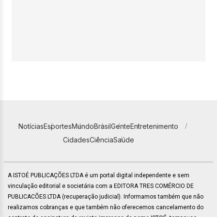
Notícias
Esportes
Mundo
Brasil
Gente
Entretenimento
Cidades
Ciência
Saúde
A ISTOÉ PUBLICAÇÕES LTDA é um portal digital independente e sem
vinculação editorial e societária com a EDITORA TRES COMÉRCIO DE
PUBLICACÕES LTDA (recuperação judicial). Informamos também que não
realizamos cobranças e que também não oferecemos cancelamento do