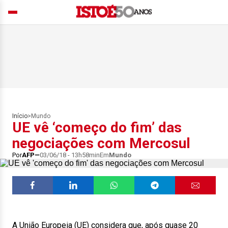
Início
>
Mundo
UE vê ‘começo do fim’ das
negociações com Mercosul
Por
AFP
03/06/18 - 13h58min
Em
Mundo
A União Europeia (UE) considera que, após quase 20