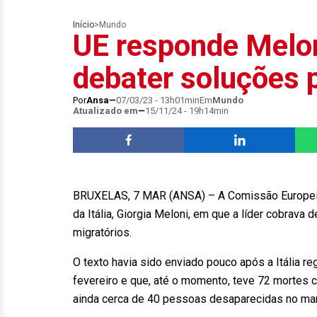
Início
>
Mundo
UE responde Melo
debater soluções 
Por
Ansa
07/03/23 - 13h01min
Em
Mundo
Atualizado em
15/11/24 - 19h14min
BRUXELAS, 7 MAR (ANSA) – A Comissão Europeia r
da Itália, Giorgia Meloni, em que a líder cobrava
migratórios.
O texto havia sido enviado pouco após a Itália re
fevereiro e que, até o momento, teve 72 mortes 
ainda cerca de 40 pessoas desaparecidas no m