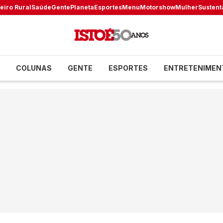
eiro Rural
Saúde
Gente
Planeta
Esportes
Menu
Motorshow
Mulher
Sustent
COLUNAS
GENTE
ESPORTES
ENTRETENIMEN