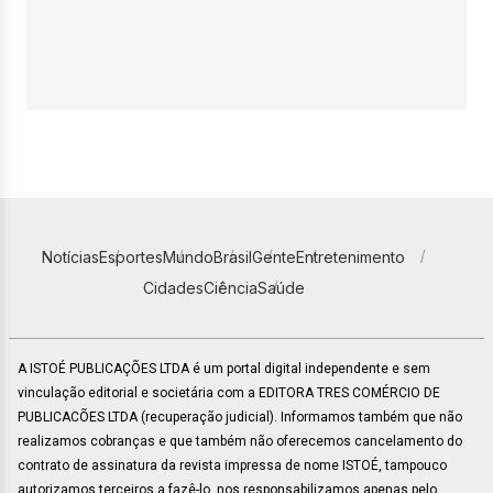
Notícias
Esportes
Mundo
Brasil
Gente
Entretenimento
Cidades
Ciência
Saúde
A ISTOÉ PUBLICAÇÕES LTDA é um portal digital independente e sem
vinculação editorial e societária com a EDITORA TRES COMÉRCIO DE
PUBLICACÕES LTDA (recuperação judicial). Informamos também que não
realizamos cobranças e que também não oferecemos cancelamento do
contrato de assinatura da revista impressa de nome ISTOÉ, tampouco
autorizamos terceiros a fazê-lo, nos responsabilizamos apenas pelo