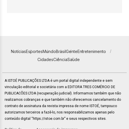
Notícias
Esportes
Mundo
Brasil
Gente
Entretenimento
Cidades
Ciência
Saúde
A ISTOÉ PUBLICAÇÕES LTDA é um portal digital independente e sem
vinculação editorial e societária com a EDITORA TRES COMÉRCIO DE
PUBLICACÕES LTDA (recuperação judicial). Informamos também que não
realizamos cobranças e que também não oferecemos cancelamento do
contrato de assinatura da revista impressa de nome ISTOÉ, tampouco
autorizamos terceiros a fazê-lo, nos responsabilizamos apenas pelo
conteúdo digital “https://istoe.com.br” e seus respectivos sites.