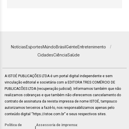
Notícias
Esportes
Mundo
Brasil
Gente
Entretenimento
Cidades
Ciência
Saúde
A ISTOÉ PUBLICAÇÕES LTDA é um portal digital independente e sem
vinculação editorial e societária com a EDITORA TRES COMÉRCIO DE
PUBLICACÕES LTDA (recuperação judicial). Informamos também que não
realizamos cobranças e que também não oferecemos cancelamento do
contrato de assinatura da revista impressa de nome ISTOÉ, tampouco
autorizamos terceiros a fazê-lo, nos responsabilizamos apenas pelo
conteúdo digital “https://istoe.com.br” e seus respectivos sites.
Política de
Assessoria de imprensa:
|