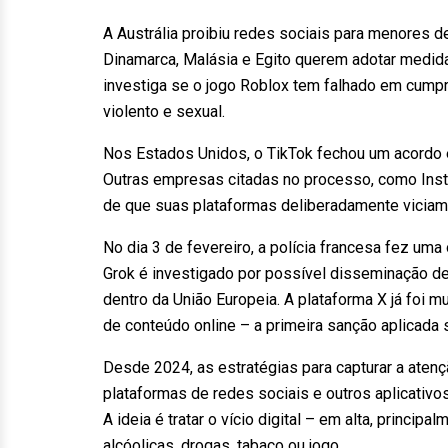
A Austrália proibiu redes sociais para menores d
Dinamarca, Malásia e Egito querem adotar medi
investiga se o jogo Roblox tem falhado em cumpr
violento e sexual.
Nos Estados Unidos, o TikTok fechou um acordo 
Outras empresas citadas no processo, como Inst
de que suas plataformas deliberadamente viciam 
No dia 3 de fevereiro, a polícia francesa fez uma
Grok é investigado por possível disseminação d
dentro da União Europeia. A plataforma X já foi
de conteúdo online – a primeira sanção aplicada 
Desde 2024, as estratégias para capturar a ate
plataformas de redes sociais e outros aplicati
A ideia é tratar o vício digital – em alta, princi
alcóolicas, drogas, tabaco ou jogo.