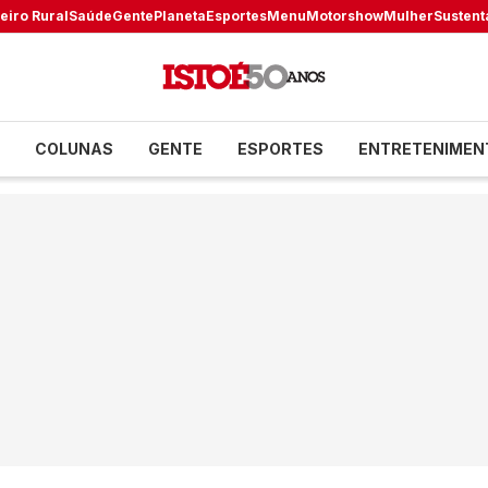
eiro Rural
Saúde
Gente
Planeta
Esportes
Menu
Motorshow
Mulher
Sustent
COLUNAS
GENTE
ESPORTES
ENTRETENIMEN