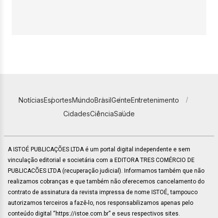
Notícias
Esportes
Mundo
Brasil
Gente
Entretenimento
Cidades
Ciência
Saúde
A ISTOÉ PUBLICAÇÕES LTDA é um portal digital independente e sem
vinculação editorial e societária com a EDITORA TRES COMÉRCIO DE
PUBLICACÕES LTDA (recuperação judicial). Informamos também que não
realizamos cobranças e que também não oferecemos cancelamento do
contrato de assinatura da revista impressa de nome ISTOÉ, tampouco
autorizamos terceiros a fazê-lo, nos responsabilizamos apenas pelo
conteúdo digital “https://istoe.com.br” e seus respectivos sites.